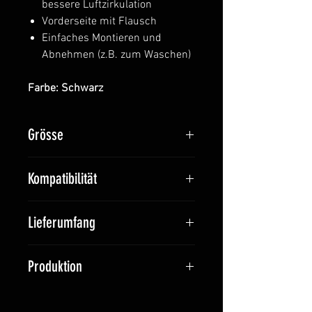
bessere Luftzirkulation
Vorderseite mit Flausch
Einfaches Montieren und
Abnehmen (z.B. zum Waschen)
Farbe: Schwarz
Grösse
S: 125 x 241 mm
Kompatibilität
M: 125 x 254 mm
L: 150 x 254 mm
Alle Chest Rigs / Flaps /
Lieferumfang
Placards mit Hakenklett auf der
Rückseite
1x CRCP
Produktion
Hergestellt in der Schweiz