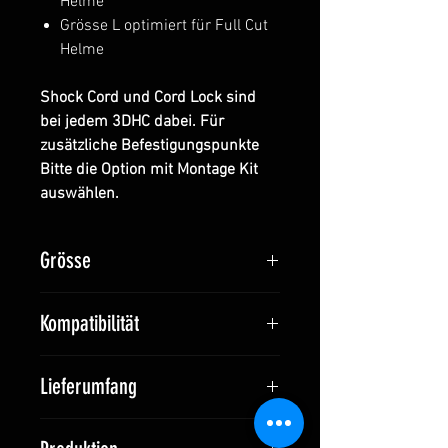
Helme
Grösse L optimiert für Full Cut
Helme
Shock Cord und Cord Lock sind
bei jedem 3DHC dabei. Für
zusätzliche Befestigungspunkte
Bitte die Option mit Montage Kit
auswählen.
Grösse
Grösse S (für High Cut Helme):
Kompatibilität
530 x 450 mm
Grösse L (für Full Cut Helme):
Full Cut und High Cut Helme
580 x 530 mm
Lieferumfang
(abhängig von der Grösse)
3DHC: