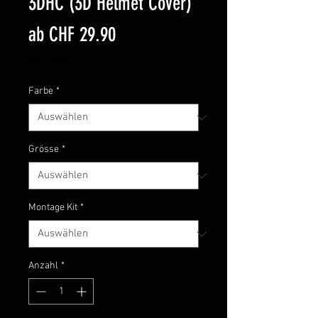
3DHC (3D Helmet Cover)
Sale-
ab
CHF 29.90
Preis
inkl. MwSt
Farbe
*
Grösse
*
Montage Kit
*
Anzahl
*