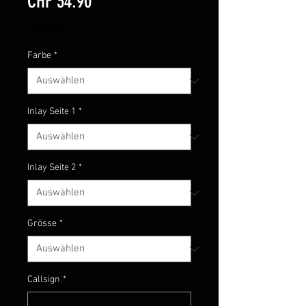
Preis
CHF 34.90
inkl. MwSt
Farbe
*
Inlay Seite 1
*
Inlay Seite 2
*
Grösse
*
Callsign
*