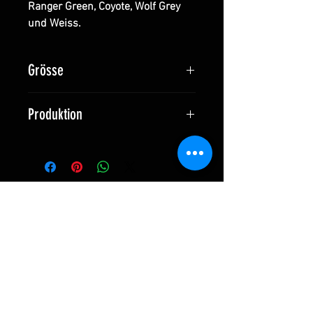
Ranger Green, Coyote, Wolf Grey
und Weiss.
Grösse
75 x 50 mm (3'' x 2'') oder
Produktion
89 x 50 mm (3,5'' x 2'')
Hergestellt in der Schweiz
Ähnliche Produkte