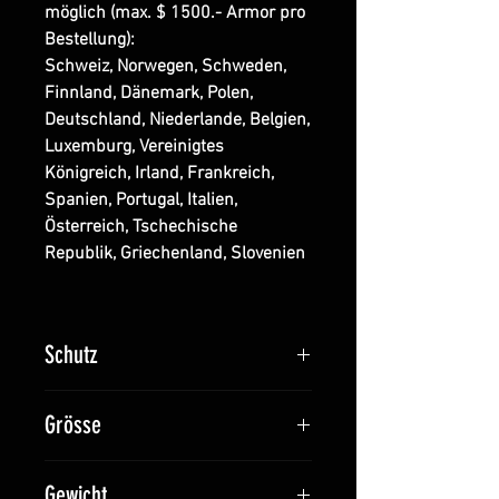
möglich (max. $ 1500.- Armor pro
Bestellung):
Schweiz, Norwegen, Schweden,
Finnland, Dänemark, Polen,
Deutschland, Niederlande, Belgien,
Luxemburg, Vereinigtes
Königreich, Irland, Frankreich,
Spanien, Portugal, Italien,
Österreich, Tschechische
Republik, Griechenland, Slovenien
Schutz
Kaliber
Munition
ft/s
m/s
Grösse
5.56 x
M193
3280
1000
10'' x 12'' x .61'' (254 mm x 305
Gewicht
45
ft/s
m/s